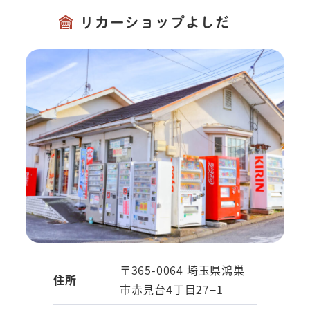
リカーショップ
よしだ
〒365-0064 埼玉県鴻巣
住所
市赤見台4丁目27−1