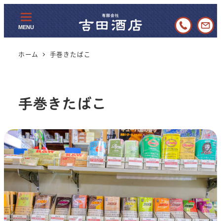
メ
イ
MENU
ン
お問
04
コ
い合
ホーム
手巻きたばこ
8-
ン
わせ
54
テ
8-
ン
手巻きたばこ
171
ツ
へ
6
移
動